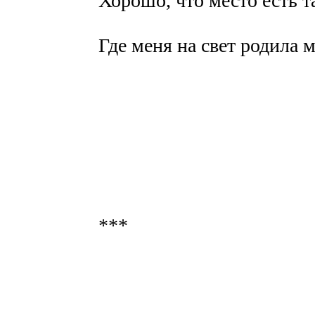
Хорошо, что место есть т
Где меня на свет родила м
***