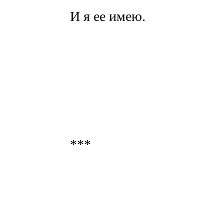
И я ее имею.
***