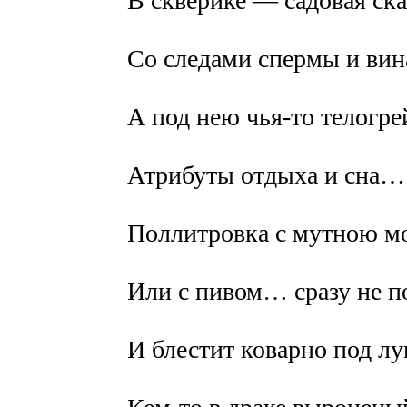
В скверике — садовая ск
Со следами спермы и вин
А под нею чья-то телогре
Атрибуты отдыха и сна…
Поллитровка с мутною м
Или с пивом… сразу не
И блестит коварно под л