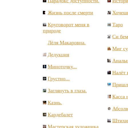
Парадокс доступности.
Истори
Жизнь после смерти
Хочеш
Круговорот меня в
Таро
природе
Си бем
Лёля Макаровна.
Миг с
Дедукция
Анальн
Миноточку...
Налёт 
Грустно...
Пришл
Заглянуть в глаза.
Касса 
Казнь.
Абсол
Кардебалет
Штихи
Мастерская художника