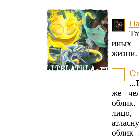
Па
Та
иных 
жизни.
Ст
..
же че
облик.
лицо,
атласн
облик