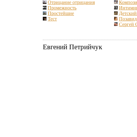
Отрицание отрицания
Компози
Промежность
Интимн
Простейшие
Детский 
Тест
Позавид
Сергей 
Евгений Петрийчук