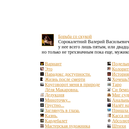
Борьба со скукой
Сорокалетний Валерий Васильеви
у нее всего лишь пятым, или двадц
но только не трехзначным пока еще, мужик
Вариант
Подельн
Это
Колорит
Парадокс доступности.
История
Жизнь после смерти
Хочешь
Круговорот меня в природе
Таро
Лёля Макаровна.
Си бемо
Дедукция
Миг суд
Миноточку...
Анальны
Грустно...
Налёт на
Заглянуть в глаза.
Пришла 
Казнь.
Касса но
Кардебалет
Абсолют
Мастерская художника
Штихи