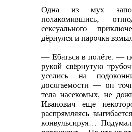
Одна из мух запол
полакомившись, отн
сексуального приклю
дёрнулся и парочка взмыл
— Ебаться в полёте. — 
рукой свёрнутую трубоч
уселись на подокон
досягаемости — он точ
тела насекомых, не дож
Иванович еще некотор
распрямляясь выгибается
конвульсируя… Подумал,