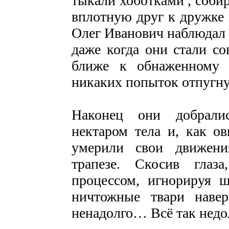
тыкали хоботками , соби
вплотную друг к дружке 
Олег Иванович наблюдал
даже когда они стали со
ближе к обнаженному 
никаких попыток отпугнут
Наконец они добрали
нектаром тела и, как о
умерили свои движени
трапезе. Скосив глаз
процессом, игнорируя щ
ничтожные твари наве
ненадолго… Всё так недо