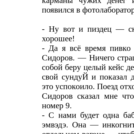
карманы чужих денег и
появился в фотолаборатор
- Ну вот и пиздец — ск
хорошее!
- Да я всё время пивко
Сидоров. — Ничего страш
собой беру целый кейс д
свой сундуЙ и показал 
это успокоило. Поезд отх
Сидоров сказал мне чт
номер 9.
- С нами будет одна ба
эмвэдэ. Она — инкогни