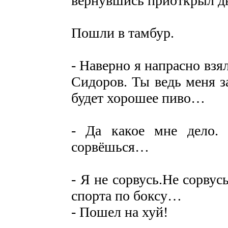
вернувшись приоткрыл дв
Пошли в тамбур.
- Наверно я напрасно взя
Сидоров. Ты ведь меня з
будет хорошее пиво…
- Да какое мне дело.
сорвёшься…
- Я не сорвусь.Не сорвус
спорта по боксу…
- Пошел на хуй!