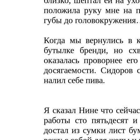
близко, шептал ей на ухо
положила руку мне на п
губы до головокружени
Когда мы вернулись в к
бутылке бренди, но схв
оказалась проворнее ег
досягаемости. Сидоров 
налил себе пива.
Я сказал Нине что сейча
работы сто пятьдесят и
достал из сумки лист бу