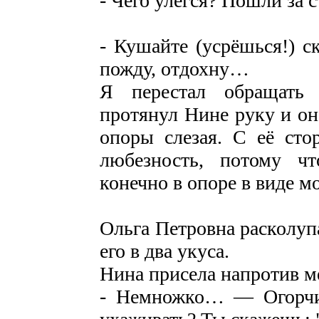
- Чего улёгся? Пошли за с
- Кушайте (усрёшься!) с
пожду, отдохну…
Я перестал обращать 
протянул Нине руку и он
опоры слезая. С её сто
любезность, потому ч
конечно в опоре в виде м
Ольга Петровна расколупа
его в два укуса.
Нина присела напротив 
- Немножко… — Огорчил